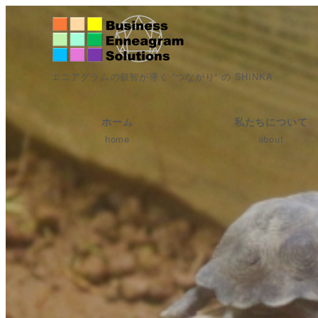
エニアグラムの叡智が導く ”つながり“ の SHINKA
ホーム
私たちについて
home
about