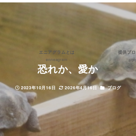
エニアグラムとは
提供プロ
enneagram
pro
恐れか、愛か
カテゴリー
2023年10月16日
2026年4月16日
ブログ
投稿日
更新日