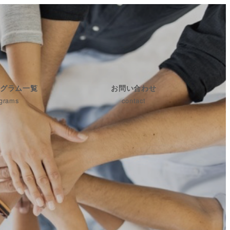
グラム一覧
お問い合わせ
grams
contact