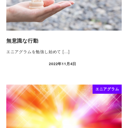
無意識な行動
エニアグラムを勉強し始めて […]
2022年11月4日
エニアグラム