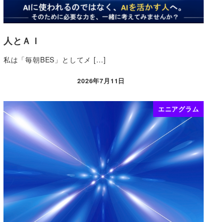
人とＡＩ
私は「毎朝BES」としてメ […]
2026年7月11日
エニアグラム