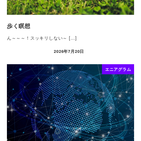
歩く瞑想
ん～～～！スッキリしない～ […]
2026年7月20日
エニアグラム