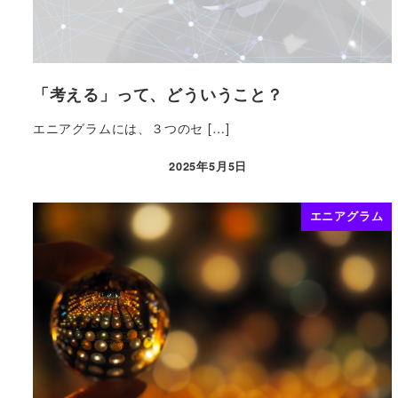
「考える」って、どういうこと？
エニアグラムには、３つのセ […]
2025年5月5日
エニアグラム