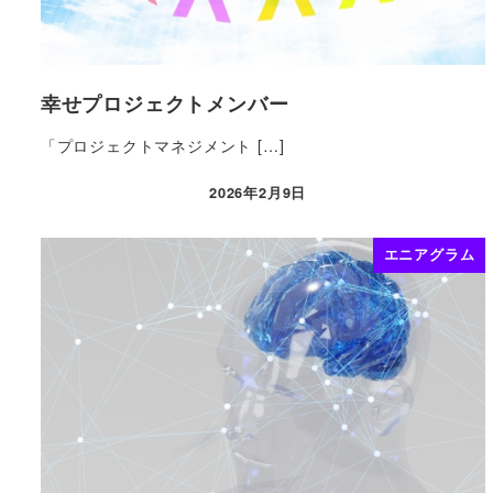
幸せプロジェクトメンバー
「プロジェクトマネジメント […]
2026年2月9日
エニアグラム