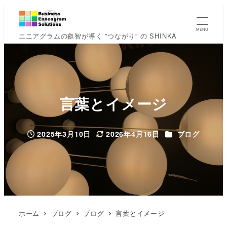
MENU
エニアグラムの叡智が導く ”つながり“ の SHINKA
言葉とイメージ
カテゴリー
2025年3月10日
2026年4月16日
ブログ
投稿日
更新日
ホーム
ブログ
ブログ
言葉とイメージ