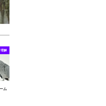
者理解
ーム