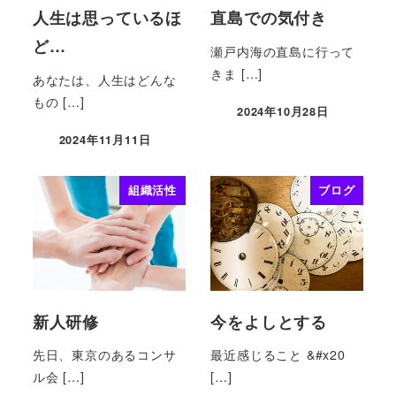
人生は思っているほ
直島での気付き
ど…
瀬戸内海の直島に行って
きま […]
あなたは、人生はどんな
もの […]
2024年10月28日
2024年11月11日
組織活性
ブログ
新人研修
今をよしとする
先日、東京のあるコンサ
最近感じること &#x20
ル会 […]
[…]